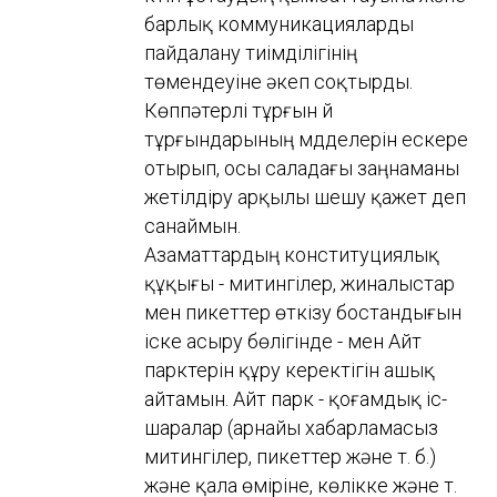
барлық коммуникацияларды
пайдалану тиімділігінің
төмендеуіне әкеп соқтырды.
Көппәтерлі тұрғын үй
тұрғындарының мүдделерін ескере
отырып, осы саладағы заңнаманы
жетілдіру арқылы шешу қажет деп
санаймын.
Азаматтардың конституциялық
құқығы - митингілер, жиналыстар
мен пикеттер өткізу бостандығын
іске асыру бөлігінде - мен Айт
парктерін құру керектігін ашық
айтамын. Айт парк - қоғамдық іс-
шаралар (арнайы хабарламасыз
митингілер, пикеттер және т. б.)
және қала өміріне, көлікке және т.