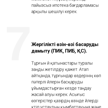
пайызсыз ипотека бағдарламасы
арқылы шешілуі керек.
7
Жергілікті өзін-өзі басқаруды
дамыту (ПИК, ПИБ, ҚС).
Тұрғын үй қатынастары туралы
заңды жетілдіру қажет. Атап
айтқанда, тұрғындар өздерінің көп
пәтерлі үйлерін басқаруды
ұйымдастырған кезде таңдау
жасай алуы керек. Асығыс
өзгерістер қазірдің өзінде үйлерді
күтіп ұстаудың қымбаттауына және