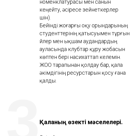
номенклатурасы мен санын
кеңейту, әсіресе зейнеткерлер
үшін).
Бейінді жоғарғы оқу орындарының
студенттерінің қатысуымен тұрғын
үйлер мен ықшам аудандардың
ауласында клубтар құру жобасын
көптен бері насихаттап келемін.
ЖОО тарапынан қолдау бар, қала
әкімдігінің ресурстарын қосу ғана
қалды.
3
Қаланың өзекті мәселелері.