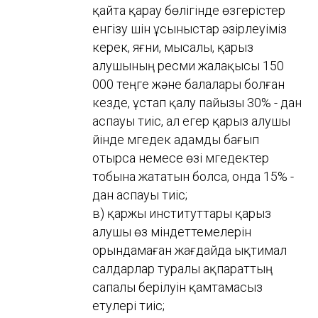
қайта қарау бөлігінде өзгерістер
енгізу үшін ұсыныстар әзірлеуіміз
керек, яғни, мысалы, қарыз
алушының ресми жалақысы 150
000 теңге және балалары болған
кезде, ұстап қалу пайызы 30% - дан
аспауы тиіс, ал егер қарыз алушы
үйінде мүгедек адамды бағып
отырса немесе өзі мүгедектер
тобына жататын болса, онда 15% -
дан аспауы тиіс;
в) қаржы институттары қарыз
алушы өз міндеттемелерін
орындамаған жағдайда ықтимал
салдарлар туралы ақпараттың
сапалы берілуін қамтамасыз
етулері тиіс;