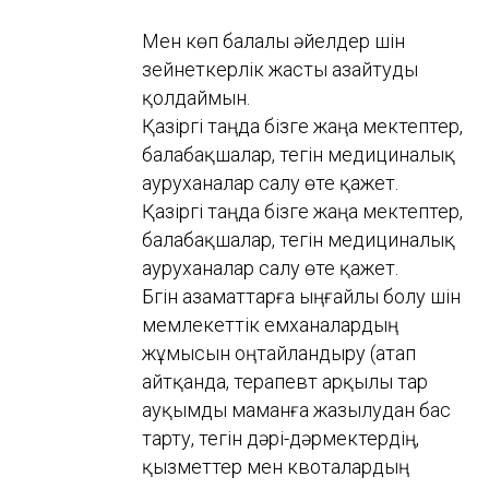
Мен көп балалы әйелдер үшін
зейнеткерлік жасты азайтуды
қолдаймын.
Қазіргі таңда бізге жаңа мектептер,
балабақшалар, тегін медициналық
ауруханалар салу өте қажет.
Қазіргі таңда бізге жаңа мектептер,
балабақшалар, тегін медициналық
ауруханалар салу өте қажет.
Бүгін азаматтарға ыңғайлы болу үшін
мемлекеттік емханалардың
жұмысын оңтайландыру (атап
айтқанда, терапевт арқылы тар
ауқымды маманға жазылудан бас
тарту, тегін дәрі-дәрмектердің,
қызметтер мен квоталардың