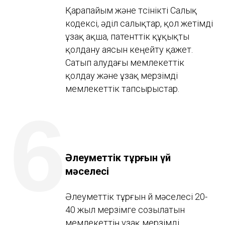
Қарапайым және түсінікті Салық
кодексі, әділ салықтар, қол жетімді
ұзақ ақша, патенттік құқықты
қолдану аясын кеңейту қажет.
Сатып алудағы мемлекеттік
қолдау және ұзақ мерзімді
мемлекеттік тапсырыстар.
6
Әлеуметтік тұрғын үй
мәселесі
Әлеуметтік тұрғын үй мәселесі 20-
40 жыл мерзімге созылатын
мемлекеттің ұзақ мерзімді