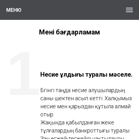
МЕНЮ
Менің бағдарламам
1
Несие құлдығы туралы мәселе.
Бүгінгі таңда несие алушылардың
саны шектен асып кетті. Халқымыз
несие мен қарыздан құтыла алмай
отыр.
Жақында қабылданған жеке
тұлғалардың банкроттығы туралы
Заң егжей-тегжейлі нақтылауды