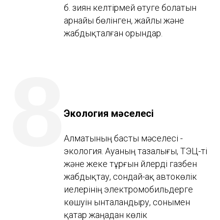
б. зиян келтірмей өтуге болатын
арнайы бөлінген, жайлы және
жабдықталған орындар.
8
Экология мәселесі
Алматының басты мәселесі -
экология. Ауаның тазалығы, ТЭЦ-ті
және жеке тұрғын үйлерді газбен
жабдықтау, сондай-ақ автокөлік
иелерінің электромобильдерге
көшуін ынталандыру, сонымен
қатар жаңадан көлік