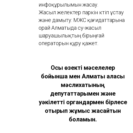
инфоқұрылымын жасау.
Жасыл желектер паркін күтіп ұстау
және дамыту: МЖС қағидаттарына
орай Алматыда су-жасыл
шаруашылықтың бірыңғай
операторын құру қажет.
Осы өзекті мәселелер
бойынша мен Алматы қаласы
мәслихатының
депутаттарымен және
уәкілетті органдармен бірлесе
отырып жұмыс жасайтын
боламын.