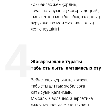
- сыбайлас жемқорлық;
- ауа ластануының жоғары деңгейі;
- мектептер мен балабақшалардың,
ауруханалар мен емханалардың
жетіспеушілігі.
4
Жоғарғы және тұрақты
табыстылықты қамтамасыз ету
Зейнетақы қорының жоғарғы
табысты ұлттық жобаларға
қатысуын қалаймын.
Мысалы, байланыс, энергетика,
жылу, мұнай-газ және тау-кен