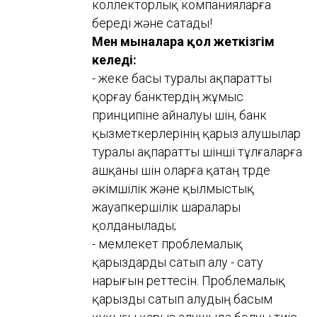
коллекторлық компанияларға
береді және сатады!
Мен мыналарға қол жеткізгім
келеді:
- жеке басы туралы ақпаратты
қорғау банктердің жұмыс
принципіне айналуы үшін, банк
қызметкерлерінің қарыз алушылар
туралы ақпаратты үшінші тұлғаларға
ашқаны үшін оларға қатаң түрде
әкімшілік және қылмыстық
жауапкершілік шаралары
қолданылады;
- мемлекет проблемалық
қарыздарды сатып алу - сату
нарығын реттесін. Проблемалық
қарызды сатып алудың басым