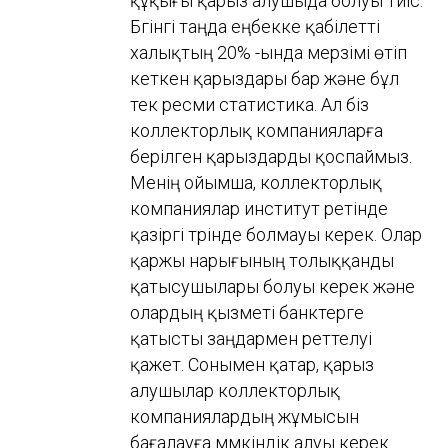
құқығы қарыз алушыда болуы тиіс.
Бүгінгі таңда еңбекке қабілетті
халықтың 20% -ында мерзімі өтіп
кеткен қарыздары бар және бұл
тек ресми статистика. Ал біз
коллекторлық компанияларға
берілген қарыздарды қоспаймыз.
Менің ойымша, коллекторлық
компаниялар институт ретінде
қазіргі түрінде болмауы керек. Олар
қаржы нарығының толыққанды
қатысушылары болуы керек және
олардың қызметі банктерге
қатысты заңдармен реттелуі
қажет. Сонымен қатар, қарыз
алушылар коллекторлық
компаниялардың жұмысын
бағалауға мүмкіндік алуы керек.