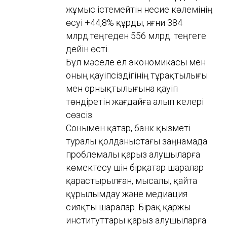
жұмыс істемейтін несие көлемінің
өсуі +44,8% құрды, яғни 384
млрд.теңгеден 556 млрд. теңгеге
дейін өсті.
Бұл мәселе ел экономикасы мен
оның қауіпсіздігінің тұрақтылығы
мен орнықтылығына қауіп
төндіретін жағдайға алып келері
сөзсіз.
Сонымен қатар, банк қызметі
туралы қолданыстағы заңнамада
проблемалы қарыз алушыларға
көмектесу үшін бірқатар шаралар
қарастырылған, мысалы, қайта
құрылымдау және медиация
сияқты шаралар. Бірақ қаржы
институттары қарыз алушыларға