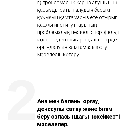
г) проблемалық қарыз алушының
қарызды сатып алудың басым
құқығын қамтамасыз ете отырып,
қаржы институттарының
проблемалық несиелік портфельді
көлеңкеден шығарып, ашық түрде
орындалуын қамтамасыз ету
мәселесін көтеру.
2
Ана мен баланы қорғау,
денсаулық сақтау және білім
беру саласындағы көкейкесті
мәселелер.