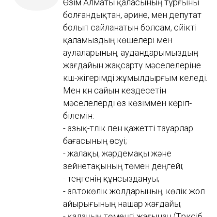
Өзім Алматы қаласының тұрғыны
болғандықтан, әрине, мен депутат
болып сайланатын болсам, сүйікті
қаламыздың көшелері мен
аулаларының, аудандарымыздың
жағдайын жақсарту мәселелеріне
күш-жігерімді жұмылдырғым келеді.
Мен күн сайын кездесетін
мәселелерді өз көзіммен көріп-
білемін:
- азық-түлік пен қажетті тауарлар
бағасының өсуі;
- жалақы, жәрдемақы және
зейнетақының төмен деңгейі;
- теңгенің құнсыздануы;
- автокөлік жолдарының, көлік жол
айырығының нашар жағдайы;
- қаланың төменгі жағынан (Түрксіб