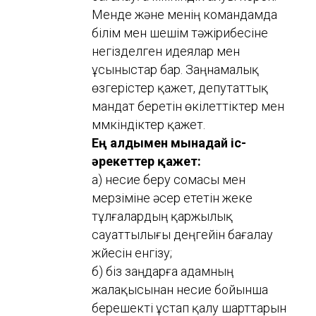
Менде және менің командамда
білім мен шешім тәжірибесіне
негізделген идеялар мен
ұсыныстар бар. Заңнамалық
өзгерістер қажет, депутаттық
мандат беретін өкілеттіктер мен
мүмкіндіктер қажет.
Ең алдымен мынадай іс-
әрекеттер қажет:
а) несие беру сомасы мен
мерзіміне әсер ететін жеке
тұлғалардың қаржылық
сауаттылығы деңгейін бағалау
жүйесін енгізу;
б) біз заңдарға адамның
жалақысынан несие бойынша
берешекті ұстап қалу шарттарын