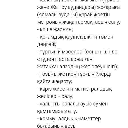
және Жетісу аудандары) жоғарыға
(Алмалы ауданы) қарай жүретін
метроның жаңа тармақтарын салу;
- көше жарығы;
- қоғамдық қауіпсіздіктің төмен
деңгейі;
- тұрғын үй мәселесі (соның ішінде
студенттерге арналған
жатақханалардың жетіспеушілігі);
- тозығы жеткен тұрғын үйлерді
қайта жаңарту;
- кәріз жүйесінің магистральдық
желілерін салу;
- халықты сапалы ауыз сумен
қамтамасыз ету;
- коммуналдық қызметтер
бағасының өсуі;