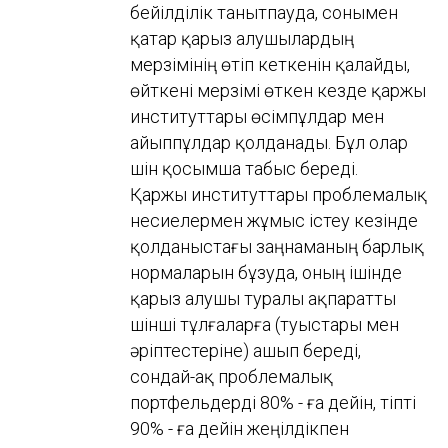
бейілділік танытпауда, сонымен
қатар қарыз алушылардың
мерзімінің өтіп кеткенін қалайды,
өйткені мерзімі өткен кезде қаржы
институттары өсімпұлдар мен
айыппұлдар қолданады. Бұл олар
үшін қосымша табыс береді.
Қаржы институттары проблемалық
несиелермен жұмыс істеу кезінде
қолданыстағы заңнаманың барлық
нормаларын бұзуда, оның ішінде
қарыз алушы туралы ақпаратты
үшінші тұлғаларға (туыстары мен
әріптестеріне) ашып береді,
сондай-ақ проблемалық
портфельдерді 80% - ға дейін, тіпті
90% - ға дейін жеңілдікпен