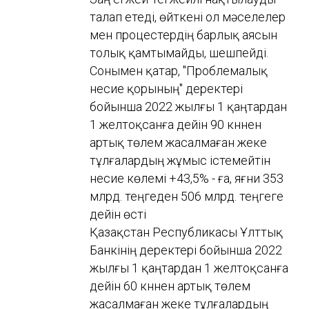
талап етеді, өйткені ол мәселелер
мен процестердің барлық аясын
толық қамтымайды, шешпейді.
Сонымен қатар, "Проблемалық
несие қорының" деректері
бойынша 2022 жылғы 1 қаңтардан
1 желтоқсанға дейін 90 күннен
артық төлем жасалмаған жеке
тұлғалардың жұмыс істемейтін
несие көлемі +43,5% - ға, яғни 353
млрд. теңгеден 506 млрд. теңгеге
дейін өсті
Қазақстан Республикасы Ұлттық
Банкінің деректері бойынша 2022
жылғы 1 қаңтардан 1 желтоқсанға
дейін 60 күннен артық төлем
жасалмаған жеке тұлғалардың