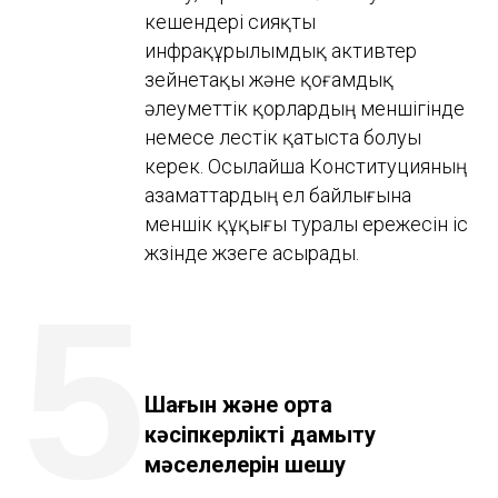
кешендері сияқты
инфрақұрылымдық активтер
зейнетақы және қоғамдық
әлеуметтік қорлардың меншігінде
немесе үлестік қатыста болуы
керек. Осылайша Конституцияның
азаматтардың ел байлығына
меншік құқығы туралы ережесін іс
жүзінде жүзеге асырады.
5
Шағын және орта
кәсіпкерлікті дамыту
мәселелерін шешу